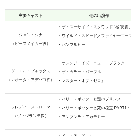
主要キャスト
他の出演作
・ザ・スーサイド・スクワッド “極”悪党、
ジョン・シナ
・
ワイルド・スピード／ファイヤーブース
（ピースメイカー役）
・バンブルビー
・オレンジ・イズ・ニュー・ブラック
ダニエル・ブルックス
・
ザ・カラー・パープル
（レオータ・アデバヨ役）
・
マスター・オブ・ゼロ』
・ハリー・ポッターと謎のプリンス
フレディ・ストローマ
・ハリー・ポッターと死の秘宝 PART1・2
（ヴィジランテ役）
・アンブレラ・アカデミー
・ターミネーター2