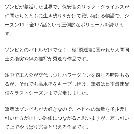
ゾンビが蔓延した世界で、保安官のリック・グライムズが
仲間たちとともに生き残りをかけて戦い続ける物語で、シ
ーズン11・全177話という圧倒的なボリュームを誇りま
す。
ゾンビとのバトルだけでなく、極限状態に置かれた人間同
士の衝突や絆の描写が秀逸な作品です。
途中で主人公が交代し少しパワーダウンを感じる時期もあ
るが、それでも高水準をキープし続け、筆者は日本最速配
信をラストシーズンまで完走しました。
筆者はゾンビもが大好きなので、本作への熱量を多少差し
引いた方が正しい評価につながると思いますが、差し引い
て上でやっぱり完璧と思える作品です。