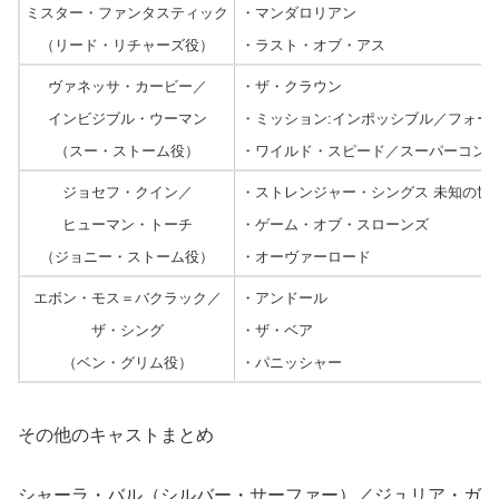
ミスター・ファンタスティック
・マンダロリアン
（リード・リチャーズ役）
・ラスト・オブ・アス
ヴァネッサ・カービー／
・ザ・クラウン
インビジブル・ウーマン
・ミッション:インポッシブル／フォー
（スー・ストーム役）
・ワイルド・スピード／スーパーコン
ジョセフ・クイン／
・ストレンジャー・シングス 未知の世
ヒューマン・トーチ
・ゲーム・オブ・スローンズ
（ジョニー・ストーム役）
・オーヴァーロード
エボン・モス＝バクラック／
・アンドール
ザ・シング
・ザ・ベア
（ベン・グリム役）
・パニッシャー
その他のキャストまとめ
シャーラ・バル（シルバー・サーファー）／ジュリア・ガ