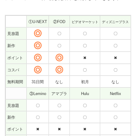
①U-NEXT
②FOD
ビデオマーケット
ディズニープラス
見放題
〇
〇
〇
新作
〇
〇
〇
ポイント
✖
✖
コスパ
〇
〇
無料期間
31日間
なし
初月
なし
③Lemino
アマプラ
Hulu
Netflix
見放題
〇
〇
〇
〇
新作
〇
〇
〇
〇
ポイント
✖
✖
✖
✖