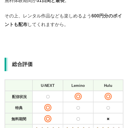
無料体験期間が
31日間と最長
。
その上、レンタル作品なども楽しめるよう
600円分のポイ
ントも配布
してくれますから。
総合評価
U-NEXT
Lemino
Hulu
配信状況
〇
特典
〇
〇
無料期間
〇
✖