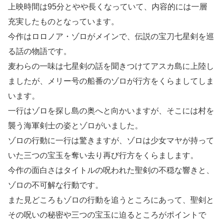
上映時間は95分とやや長くなっていて、内容的には一層
充実したものとなっています。
今作はロロノア・ゾロがメインで、伝説の宝刀七星剣を巡
る話の物語です。
麦わらの一味は七星剣の話を聞きつけてアスカ島に上陸し
ましたが、メリー号の船番のゾロが行方をくらましてしま
います。
一行はゾロを探し島の奥へと向かいますが、そこには村を
襲う海軍剣士の姿とゾロがいました。
ゾロの行動に一行は驚きますが、ゾロは少女マヤが持って
いた三つの宝玉を奪い去り再び行方をくらまします。
今作の面白さはタイトルの呪われた聖剣の不穏な響きと、
ゾロの不可解な行動です。
また見どころもゾロの行動を追うところにあって、聖剣と
その呪いの秘密や三つの宝玉に迫るところがポイントで