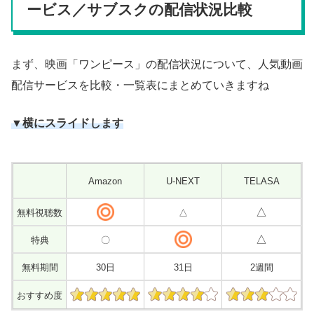
ービス／サブスクの配信状況比較
まず、映画「ワンピース」の配信状況について、人気動画
配信サービスを比較・一覧表にまとめていきますね
▼横にスライドします
Amazon
U-NEXT
TELASA
ビ
△
無料視聴数
△
△
特典
〇
無料期間
30日
31日
2週間
おすすめ度