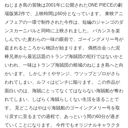
ねじまき島の冒険は2001年に公開されたONE PIECEの劇
場版第2作で、上映時間は60分となっています。 東映アニ
メフェアの一環で制作された今作は、短編のジャンゴのダ
ンスカーニバルと同時に上映されました。 バカンスを楽
しんでいた麦わらの一味の眼前で、ゴーイングメリー号が
盗まれるところから物語が始まります。 偶然出会った泥
棒兄弟から最近話題のトランプ海賊団の犯行ではないかと
いわれ、一味はトランプ海賊団の根城のねじまき島へと向
かいます。 しかしナミやサンジ、ウソップとゾロがさら
われてしまい、ルフィはピンチに陥ります。 この作品が
面白いのは、海賊にとってなくてはならない海賊船が奪わ
れてしまい、しばらく海賊らしくない生活を送ることで
す。 見どころはやはり海賊船のゴーイングメリー号を取
り戻すに至るまでの過程で、あっという間の60分が過ぎ
ていくことになります。 今作でもオリジナルキャラクタ