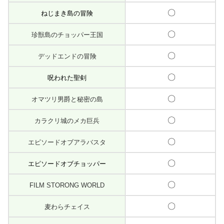
〇
ねじまき島の冒険
〇
珍獣島のチョッパー王国
〇
デッドエンドの冒険
〇
呪われた聖剣
〇
オマツリ男爵と秘密の島
〇
カラクリ城のメカ巨兵
〇
エピソードオブアラバスタ
〇
エピソードオブチョッパー
〇
FILM STORONG WORLD
〇
麦わらチェイス