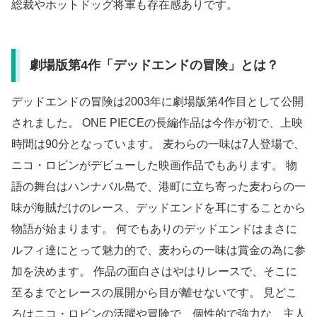
総裁やホットドッグ将軍も存在感ありです。
劇場版第4作「デッドエンドの冒険」とは？
デッドエンドの冒険は2003年に劇場版第4作目として公開
されました。 ONE PIECEの長編作品は今作が初で、上映
時間は90分となっています。 麦わらの一味は7人登場で、
ニコ・ロビンがデビューした映画作品でもあります。 物
語の舞台はハンナバル島で、港町に立ち寄った麦わらの一
味が海賊だけのレース、デッドエンドを耳にすることから
物語が始まります。 何でもありのデッドエンドはまさに
ルフィ達にとって魅力的で、麦わらの一味は賞金の為に参
加を決めます。 作品の面白さはやはりレースで、そこに
至るまでとレースの展開から目が離せないです。 見どこ
ろはニコ・ロビンの活躍や冒険で、個性的で強力な、主人