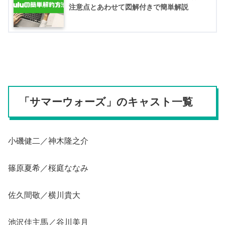
注意点とあわせて図解付きで簡単解説
「サマーウォーズ」のキャスト一覧
小磯健二／神木隆之介
篠原夏希／桜庭ななみ
佐久間敬／横川貴大
池沢佳主馬／谷川美月