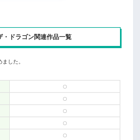
・ザ・ドラゴン関連作品一覧
めました。
〇
〇
〇
〇
〇