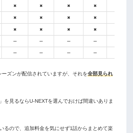
✖
✖
✖
✖
✖
✖
✖
✖
✖
✖
✖
✖
✖
✖
✖
ー
ー
ー
ー
ー
ー
ー
ー
ー
ー
シーズンが配信されていますが、
それを
全部見られ
を見るならU-NEXTを選んでおけば間違いありま
いるので、追加料金を気にせず1話からまとめて楽