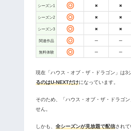
シーズン1
✖
✖
シーズン2
✖
✖
シーズン3
✖
✖
関連作品
ー
ー
無料体験
ー
ー
現在「ハウス・オブ・ザ・ドラゴン」は3
るのはU-NEXTだけ
になっています。
そのため、「ハウス・オブ・ザ・ドラゴン」
せん。
しかも、
全シーズンが見放題で配信
されて