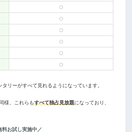
〇
〇
〇
〇
〇
〇
メンタリーがすべて見れるようになっています。
同様、これらも
すべて独占見放題
になっており、
 無料お試し実施中／